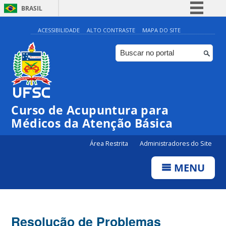
BRASIL
Simplifique!
ACESSIBILIDADE
ALTO CONTRASTE
MAPA DO SITE
Comunica BR
Participe
Acesso à informação
Legislação
Curso de Acupuntura para
Canais
Médicos da Atenção Básica
Área Restrita
Administradores do Site
MENU
Resolução de Problemas