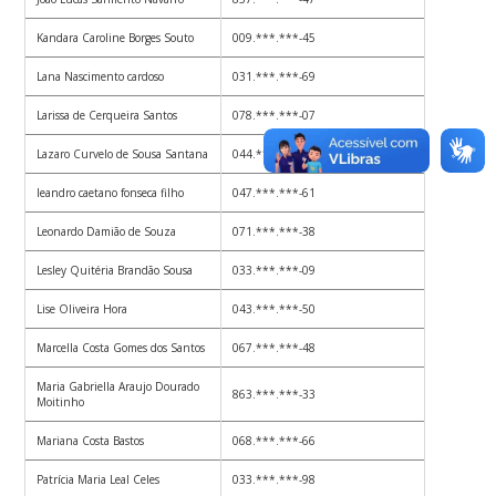
Kandara Caroline Borges Souto
009.***.***-45
Lana Nascimento cardoso
031.***.***-69
Larissa de Cerqueira Santos
078.***.***-07
Lazaro Curvelo de Sousa Santana
044.***.***-55
leandro caetano fonseca filho
047.***.***-61
Leonardo Damião de Souza
071.***.***-38
Lesley Quitéria Brandão Sousa
033.***.***-09
Lise Oliveira Hora
043.***.***-50
Marcella Costa Gomes dos Santos
067.***.***-48
Maria Gabriella Araujo Dourado
863.***.***-33
Moitinho
Mariana Costa Bastos
068.***.***-66
Patrícia Maria Leal Celes
033.***.***-98