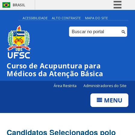
BRASIL
Simplifique!
ACESSIBILIDADE
ALTO CONTRASTE
MAPA DO SITE
Comunica BR
Participe
Acesso à informação
Legislação
Curso de Acupuntura para
Canais
Médicos da Atenção Básica
Área Restrita
Administradores do Site
MENU
Candidatos Selecionados polo