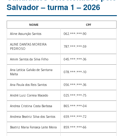
Salvador – turma 1 – 2026
NOME
CPF
Aline Assunção Santos
062.***.***-90
ALINE DANTAS MOREIRA
787.***.***-59
PEDROSO
Amim Santos da Silva Filho
045.***.***-36
Ana Letícia Galvão de Santana
078.***.***-10
Malta
Ana Paula dos Reis Santos
056.***.***-36
André Luiz Correia Macedo
025.***.***-75
Andrea Cristina Costa Barbosa
865.***.***-04
Andreia Beatriz Silva dos Santos
659.***.***-72
Beatriz Maria Fonseca Leite Meira
859.***.***-66