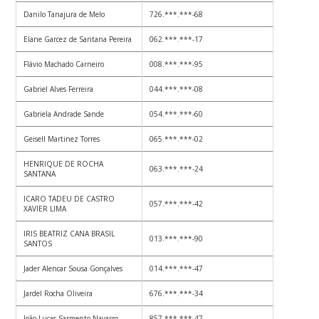
Danilo Tanajura de Melo
726.***.***-68
Elane Garcez de Santana Pereira
062.***.***-17
Flávio Machado Carneiro
008.***.***-95
Gabriel Alves Ferreira
044.***.***-08
Gabriela Andrade Sande
054.***.***-60
Geisell Martinez Torres
065.***.***-02
HENRIQUE DE ROCHA
063.***.***-24
SANTANA
ICARO TADEU DE CASTRO
057.***.***-42
XAVIER LIMA
IRIS BEATRIZ CANA BRASIL
013.***.***-90
SANTOS
Jader Alencar Sousa Gonçalves
014.***.***-47
Jardel Rocha Oliveira
676.***.***-34
João Lucas Sarmento Navarro
857.***.***-47