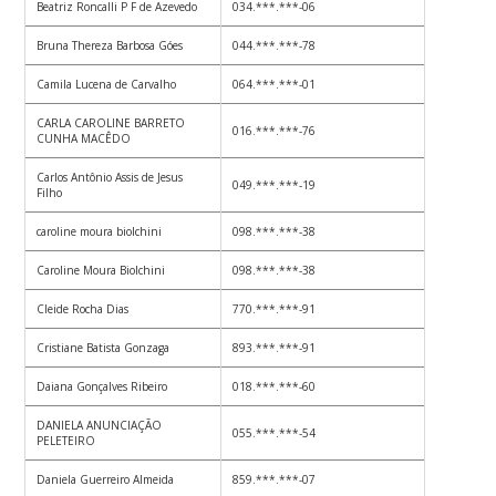
Beatriz Roncalli P F de Azevedo
034.***.***-06
Bruna Thereza Barbosa Góes
044.***.***-78
Camila Lucena de Carvalho
064.***.***-01
CARLA CAROLINE BARRETO
016.***.***-76
CUNHA MACÊDO
Carlos Antônio Assis de Jesus
049.***.***-19
Filho
caroline moura biolchini
098.***.***-38
Caroline Moura Biolchini
098.***.***-38
Cleide Rocha Dias
770.***.***-91
Cristiane Batista Gonzaga
893.***.***-91
Daiana Gonçalves Ribeiro
018.***.***-60
DANIELA ANUNCIAÇÃO
055.***.***-54
PELETEIRO
Daniela Guerreiro Almeida
859.***.***-07