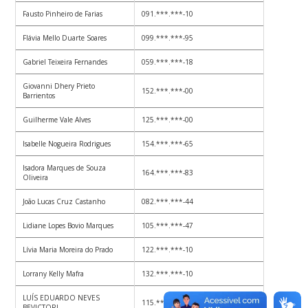
Fausto Pinheiro de Farias
091.***.***-10
Flávia Mello Duarte Soares
099.***.***-95
Gabriel Teixeira Fernandes
059.***.***-18
Giovanni Dhery Prieto
152.***.***-00
Barrientos
Guilherme Vale Alves
125.***.***-00
Isabelle Nogueira Rodrigues
154.***.***-65
Isadora Marques de Souza
164.***.***-83
Oliveira
João Lucas Cruz Castanho
082.***.***-44
Lidiane Lopes Bovio Marques
105.***.***-47
Lívia Maria Moreira do Prado
122.***.***-10
Lorrany Kelly Mafra
132.***.***-10
LUÍS EDUARDO NEVES
115.***.***-75
BEVICTORI