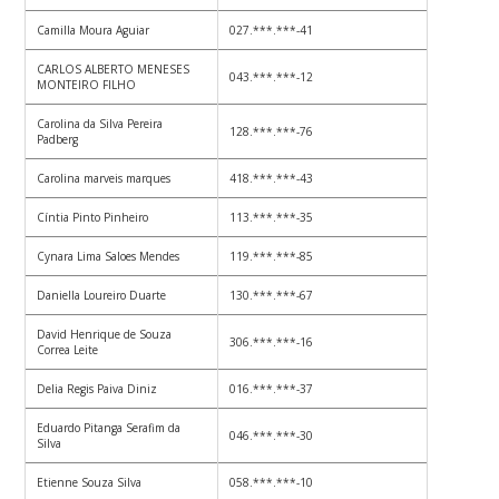
Camilla Moura Aguiar
027.***.***-41
CARLOS ALBERTO MENESES
043.***.***-12
MONTEIRO FILHO
Carolina da Silva Pereira
128.***.***-76
Padberg
Carolina marveis marques
418.***.***-43
Cíntia Pinto Pinheiro
113.***.***-35
Cynara Lima Saloes Mendes
119.***.***-85
Daniella Loureiro Duarte
130.***.***-67
David Henrique de Souza
306.***.***-16
Correa Leite
Delia Regis Paiva Diniz
016.***.***-37
Eduardo Pitanga Serafim da
046.***.***-30
Silva
Etienne Souza Silva
058.***.***-10