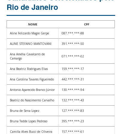
Rio de Janeiro
NOME
CPF
Aline Felizardo Magre Gerpe
087.***.***-88
ALINE STEFANO MANTOVANI
391.***.***-50
Ana Amélia Cavalcanti de
071.***.***-02
Camargo
Ana Beatriz Rodrigues Elias
159.***.***-17
Ana Carolina Tavares Figueiredo
442.***.***-31
Antonio Aparecido Branco Júnior
130.***.***-94
Beatriz do Nascimento Carvalho
132.***.***-43
Bruna de Sena Lopez
127.***.***-83
Bruna Tedde Lopes Pedroso
395.***.***-23
Camilla Alves Bucci de Oliveira
157.***.***-61