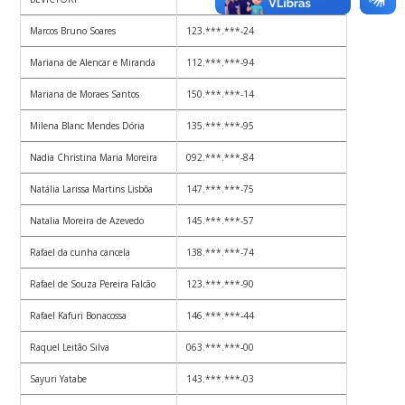
Marcos Bruno Soares
123.***.***-24
Mariana de Alencar e Miranda
112.***.***-94
Mariana de Moraes Santos
150.***.***-14
Milena Blanc Mendes Dória
135.***.***-95
Nadia Christina Maria Moreira
092.***.***-84
Natália Larissa Martins Lisbôa
147.***.***-75
Natalia Moreira de Azevedo
145.***.***-57
Rafael da cunha cancela
138.***.***-74
Rafael de Souza Pereira Falcão
123.***.***-90
Rafael Kafuri Bonacossa
146.***.***-44
Raquel Leitão Silva
063.***.***-00
Sayuri Yatabe
143.***.***-03