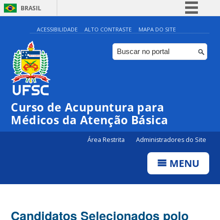
BRASIL
Simplifique!
ACESSIBILIDADE
ALTO CONTRASTE
MAPA DO SITE
Comunica BR
Participe
Acesso à informação
Legislação
Curso de Acupuntura para
Canais
Médicos da Atenção Básica
Área Restrita
Administradores do Site
MENU
Candidatos Selecionados polo