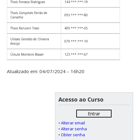
Thaís Fonseca Rodrigues
144.***.***-19
Thaís Gonçalves Ferrão de
093.***.***-80
Carvalho
Thais Ranzani Tiseo
409.***.***-05
Ulisses Geraldo de Oliveira
079.***.***-19
Araújo
Úrsula Monteiro Bosser
123.***.***-67
Atualizado em: 04/07/2024 – 16h20
Acesso ao Curso
Entrar
• Alterar email
• Alterar senha
• Obter senha