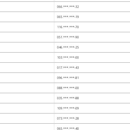
066.***.***-32
065.***.***-19
116.***.***-70
051.***.***-90
046.***.***-25
103.***.***-00
017.***.***-43
096.***.***-81
088.***.***-00
035.***.***-88
109.***.***-09
073.***.***-28
065.***.***-40