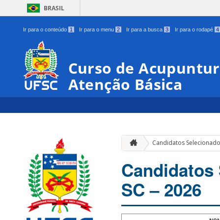
BRASIL
Ir para o conteúdo
1
Ir para o menu
2
Ir para a busca
3
Ir para o rodapé
4
Curso de Acupuntur
Atenção Básica
Candidatos Selecionados
Candidatos 
SC – 2026