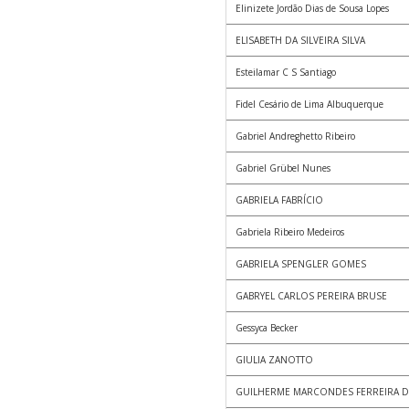
Elinizete Jordão Dias de Sousa Lopes
ELISABETH DA SILVEIRA SILVA
Esteilamar C S Santiago
Fidel Cesário de Lima Albuquerque
Gabriel Andreghetto Ribeiro
Gabriel Grübel Nunes
GABRIELA FABRÍCIO
Gabriela Ribeiro Medeiros
GABRIELA SPENGLER GOMES
GABRYEL CARLOS PEREIRA BRUSE
Gessyca Becker
GIULIA ZANOTTO
GUILHERME MARCONDES FERREIRA 