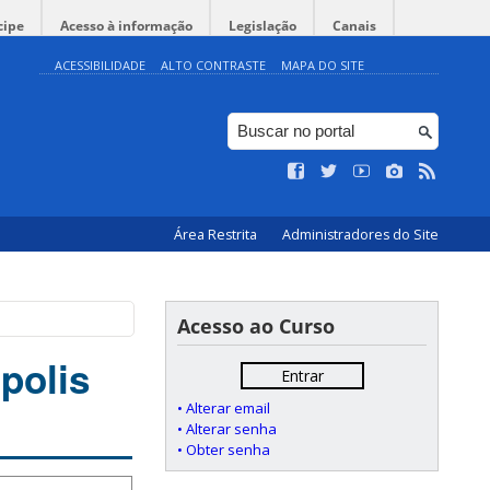
cipe
Acesso à informação
Legislação
Canais
ACESSIBILIDADE
ALTO CONTRASTE
MAPA DO SITE
Área Restrita
Administradores do Site
Acesso ao Curso
polis
Entrar
• Alterar email
• Alterar senha
• Obter senha