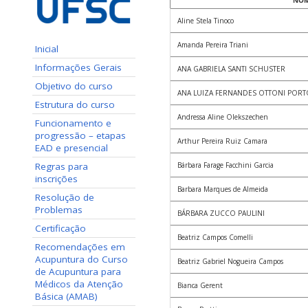
NO
Aline Stela Tinoco
Amanda Pereira Triani
Inicial
Informações Gerais
ANA GABRIELA SANTI SCHUSTER
Objetivo do curso
ANA LUIZA FERNANDES OTTONI PORT
Estrutura do curso
Andressa Aline Olekszechen
Funcionamento e
progressão – etapas
Arthur Pereira Ruiz Camara
EAD e presencial
Regras para
Bárbara Farage Facchini Garcia
inscrições
Barbara Marques de Almeida
Resolução de
Problemas
BÁRBARA ZUCCO PAULINI
Certificação
Beatriz Campos Comelli
Recomendações em
Acupuntura do Curso
Beatriz Gabriel Nogueira Campos
de Acupuntura para
Médicos da Atenção
Bianca Gerent
Básica (AMAB)