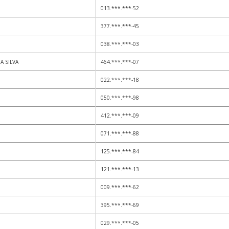
013.***.***-52
377.***.***-45
038.***.***-03
A SILVA
464.***.***-07
022.***.***-18
050.***.***-98
412.***.***-09
071.***.***-88
125.***.***-84
121.***.***-13
009.***.***-62
395.***.***-69
029.***.***-05