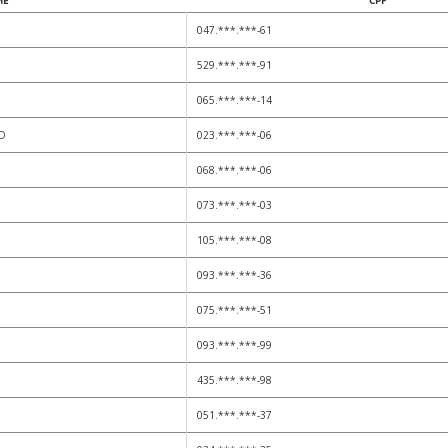
ME
CPF
047.***.***-61
529.***.***-91
065.***.***-14
O
023.***.***-06
068.***.***-06
073.***.***-03
105.***.***-08
093.***.***-36
075.***.***-51
093.***.***-99
435.***.***-98
051.***.***-37