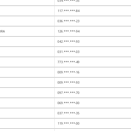
034.***.***-35
117.***.***-84
036.***.***-23
IRA
126.***.***-94
042.***.***-93
031.***.***-03
773.***.***-49
009.***.***-16
009.***.***-93
097.***.***-70
069.***.***-00
037.***.***-35
119.***.***-00