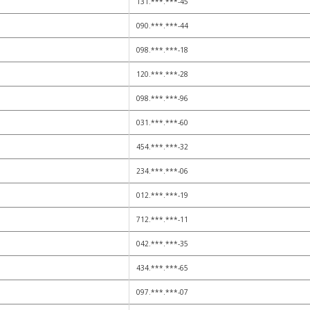
131.***.***-45
090.***.***-44
098.***.***-18
120.***.***-28
098.***.***-96
031.***.***-60
454.***.***-32
234.***.***-06
012.***.***-19
712.***.***-11
042.***.***-35
434.***.***-65
097.***.***-07