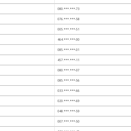
080.***.***-73
076.***.***-58
005.***.***-51
464.***.***-00
085.***.***-01
457.***.***-11
080.***.***-07
085.***.***-56
033.***.***-66
020.***.***-69
048.***.***-59
007.***.***-50