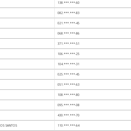
138.***.***-60
082.***.***-83
021.***.***-45
068.***.***-86
371.***.***-51
106.***.***-25
104.***.***-31
025.***.***-45
051.***.***-63
108.***.***-80
095.***.***-08
430.***.***-70
DOS SANTOS
110.***.***-64