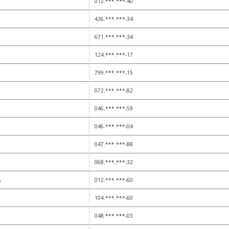
012.***.***-40
436.***.***-34
671.***.***-34
124.***.***-17
799.***.***-15
072.***.***-82
046.***.***-59
046.***.***-04
047.***.***-88
068.***.***-32
A
012.***.***-60
104.***.***-60
048.***.***-03