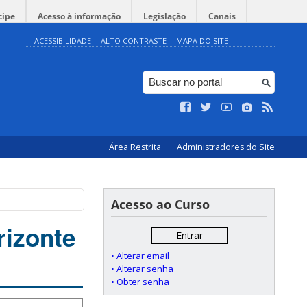
cipe
Acesso à informação
Legislação
Canais
ACESSIBILIDADE
ALTO CONTRASTE
MAPA DO SITE
Área Restrita
Administradores do Site
Acesso ao Curso
rizonte
Entrar
• Alterar email
• Alterar senha
• Obter senha