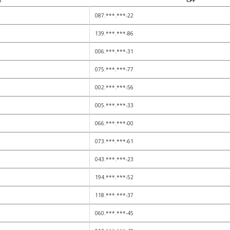
E
CPF
087.***.***-22
139.***.***-86
006.***.***-31
075.***.***-77
002.***.***-56
005.***.***-33
066.***.***-00
073.***.***-61
043.***.***-23
194.***.***-52
118.***.***-37
060.***.***-45