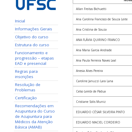
NOM
Allan Freitas Bichuetti
Ana Carolina Francisco de Souza Leite
Inicial
Informações Gerais
Ana Cristina de Souza
Objetivo do curso
ANA FLÁVIA QUIRINO FRANCO
Estrutura do curso
Ana Maria Garcia Andrade
Funcionamento e
progressão – etapas
Ana Paula Ferreira Naves Leal
EAD e presencial
Regras para
Anesia Alves Pereira
inscrições
Caroline Januzzi Lara Lana
Resolução de
Problemas
Celso Lembi de Pádua
Certificação
Cristiane Solis Muniz
Recomendações em
Acupuntura do Curso
EDUARDO CÉSAR SILVEIRA PINTO
de Acupuntura para
Médicos da Atenção
EDUARDO MACIEL CORDEIRO
Básica (AMAB)