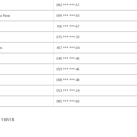
082.***.***-51
ha Paiva
099.***.***-93
106.***.***-67
075.***.***-70
ns
457.***.***-04
040.***.***-40
059.***.***-46
008.***.***-48
053.***.***-24
085.***.***-60
– 16h18