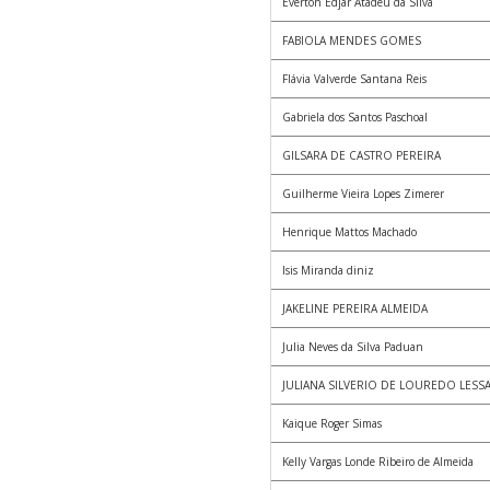
Everton Edjar Atadeu da Silva
FABIOLA MENDES GOMES
Flávia Valverde Santana Reis
Gabriela dos Santos Paschoal
GILSARA DE CASTRO PEREIRA
Guilherme Vieira Lopes Zimerer
Henrique Mattos Machado
Isis Miranda diniz
JAKELINE PEREIRA ALMEIDA
Julia Neves da Silva Paduan
JULIANA SILVERIO DE LOUREDO LESS
Kaique Roger Simas
Kelly Vargas Londe Ribeiro de Almeida