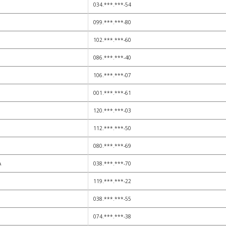
034.***.***-54
099.***.***-80
102.***.***-60
086.***.***-40
106.***.***-07
001.***.***-61
120.***.***-03
112.***.***-50
080.***.***-69
A
038.***.***-70
119.***.***-22
038.***.***-55
074.***.***-38