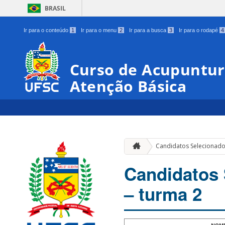
BRASIL
Ir para o conteúdo
1
Ir para o menu
2
Ir para a busca
3
Ir para o rodapé
4
Curso de Acupuntur
Atenção Básica
Candidatos Selecionado
Candidatos 
– turma 2